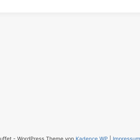
uffet - WordPress Theme von
Kadence WP
|
Impressu