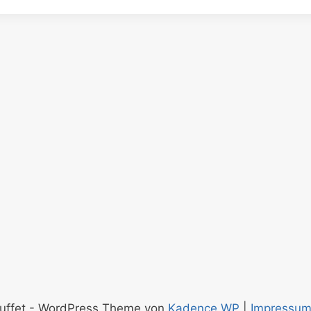
uffet - WordPress Theme von
Kadence WP
|
Impressu