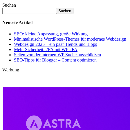
Suchen
Suchen
Neueste Artikel
SEO: kleine Anpassung, große Wirkung
Minimalistische WordPress-Themes für modernes Webdesign
Webdesign 2025 – ein paar Trends und Tipps
Mehr Sicherheit: 2FA mit WP 2FA
Seiten von der internen WP Suche ausschließen
SEO-Tipps für Blogger – Content optimieren
Werbung